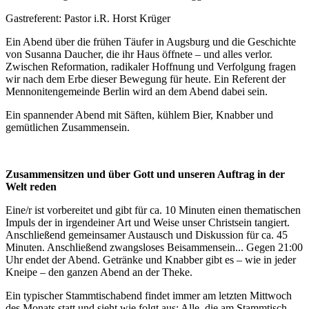
Gastreferent: Pastor i.R. Horst Krüger
Ein Abend über die frühen Täufer in Augsburg und die Geschichte
von Susanna Daucher, die ihr Haus öffnete – und alles verlor.
Zwischen Reformation, radikaler Hoffnung und Verfolgung fragen
wir nach dem Erbe dieser Bewegung für heute. Ein Referent der
Mennonitengemeinde Berlin wird an dem Abend dabei sein.
Ein spannender Abend mit Säften, kühlem Bier, Knabber und
gemütlichen Zusammensein.
Zusammensitzen und über Gott und unseren Auftrag in der
Welt reden
Eine/r ist vorbereitet und gibt für ca. 10 Minuten einen thematischen
Impuls der in irgendeiner Art und Weise unser Christsein tangiert.
Anschließend gemeinsamer Austausch und Diskussion für ca. 45
Minuten. Anschließend zwangsloses Beisammensein... Gegen 21:00
Uhr endet der Abend. Getränke und Knabber gibt es – wie in jeder
Kneipe – den ganzen Abend an der Theke.
Ein typischer Stammtischabend findet immer am letzten Mittwoch
des Monats statt und sieht wie folgt aus: Alle, die am Stammtisch