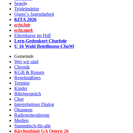
Segel
n
Trödelmärkte
Queer`s Jugendarbeit
KITA 2026
echt.fair
echt.stark
Elternkurse im HdF
Lern-Gedenkort
Charlotte
U 16 Wahl
Beteiligung-ChaWi
Gemeinde
Wer wir sind
Chronik
KGB & Russen
Regelmäßiges
Termine
Kinder
Bibelgespräch
Chor
Interreligiöser Dialog
Ökumene
Radiogottesdienste
Medien
Stammtisch-für-alle
Kirchenblatt GA Ostern 2
6