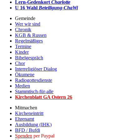
Lern-Gedenkort
Charlotte
U 16 Wahl
Beteiligung-ChaWi
Gemeinde
Wer wir sind
Chronik
KGB & Russen
Regelmäßiges
Termine
Kinder
Bibelgespräch
Chor
Interreligiöser Dialog
Ökumene
Radiogottesdienste
Medien
Stammtisch-für-alle
Kirchenblatt GA Ostern 2
6
Mitmachen
Kircheneintritt
Ehrenamt
Ausbildung (IHK)
BFD / Bufdi
Spenden
per Paypal