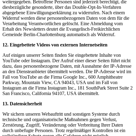
weitergegeben. Betroffene Personen sind jederzeit berechtigt, die
diesbezügliche gesonderte, über das Double-Opt-In-Verfahren
abgegebene Einwilligungserklärung zu widerrufen. Nach einem
Widerruf werden diese personenbezogenen Daten von dem für die
Verarbeitung Verantwortlichen gelöscht. Eine Abmeldung vom
Erhalt des Newsletters deutet die Evangelisch-Freikirchlichen
Gemeinde Berlin-Charlottenburg automatisch als Widerruf.
12. Eingebettete Videos von externen Internetseiten
Auf einigen unserer Seiten finden Sie eingebettete Inhalte von
YouTube oder Instagram. Der Aufruf einer dieser Seiten führt nicht
dazu, dass personenbezogene Daten, mit Ausnahme der IP-Adresse
an den Diensteanbieter übermittelt werden. Die IP-Adresse wird im
Fall von YouTube an die Firma Google Inc., 600 Amphitheatre
Parkway, Mountain View, CA 94043, USA und im Fall von
Instagram an die Firma Instagram Inc., 181 SouthPark Street Suite 2
San Francisco, California 94107, USA übermittelt.
13. Datensicherheit
Wir sichern unseren Webauftritt und sonstigen Systeme durch
technische und organisatorische Maßnahmen gegen Verlust,
Zerstörung, Zugriff, Veränderung oder Verbreitung Ihrer Daten
durch unbefugte Personen. Trotz regelmäßiger Kontrollen ist ein
vollständiger Schutz gegen alle Gefahren nicht möglich.