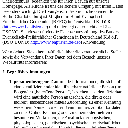
Charlottenburg, bedanken uns für Ihren Besuch auf unserer
Homepage. Als Kirche ist uns der sichere Umgang mit Ihren Daten
besonders wichtig. Die Evangelisch-Freikirchliche Gemeinde
Berlin-Charlottenburg ist Mitglied im Bund Evangelisch-
Freikirchlicher Gemeinden (BEFG) in Deutschland K.d.ö.R.
(
http://www.baptisten.de
) und unterliegt daher nicht der EU-
DSGVO. Stattdessen findet die Datenschutzordnung des Bundes
Evangelisch-Freikirchlicher Gemeinden in Deutschland K.d.ö.R
(DSO-BUND:
http://www.baptisten.de/dso
) Anwendung.
Wir möchten Sie daher ausführlich über die verantwortliche Stelle
sowie die Verwendung Ihrer Daten bei dem Besuch unseres
Webauftritts informieren:
2. Begriffsbestimmungen
personenbezogene Daten:
alle Informationen, die sich auf
eine identifizierte oder identifizierbare natürliche Person (im
Folgenden „betroffene Person“) beziehen; als identifizierbar
wird eine natürliche Person angesehen, die direkt oder
indirekt, insbesondere mittels Zuordnung zu einer Kennung
wie einem Namen, zu einer Kennnummer, zu Standortdaten,
zu einer Online-Kennung oder zu einem oder mehreren
besonderen Merkmalen, die Ausdruck der physischen,
physiologischen, genetischen, psychischen, wirtschaftlichen,
kulturellen oder sozialen Identität dieser natürlichen Person