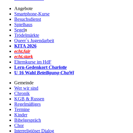
Angebote
Smartphone-Kurse
Besuchsdienst
Spielhaus
Segel
n
Trödelmärkte
Queer`s Jugendarbeit
KITA 2026
echt.fair
echt.stark
Elternkurse im HdF
Lern-Gedenkort
Charlotte
U 16 Wahl
Beteiligung-ChaWi
Gemeinde
Wer wir sind
Chronik
KGB & Russen
Regelmäßiges
Termine
Kinder
Bibelgespräch
Chor
Interreligiöser Dialog