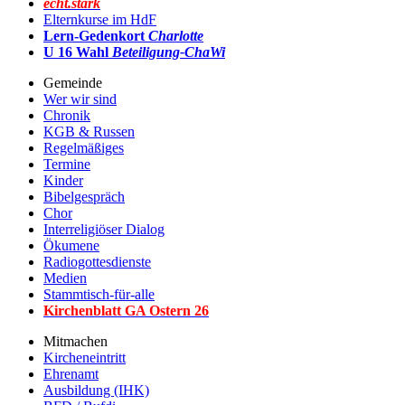
echt.stark
Elternkurse im HdF
Lern-Gedenkort
Charlotte
U 16 Wahl
Beteiligung-ChaWi
Gemeinde
Wer wir sind
Chronik
KGB & Russen
Regelmäßiges
Termine
Kinder
Bibelgespräch
Chor
Interreligiöser Dialog
Ökumene
Radiogottesdienste
Medien
Stammtisch-für-alle
Kirchenblatt GA Ostern 2
6
Mitmachen
Kircheneintritt
Ehrenamt
Ausbildung (IHK)