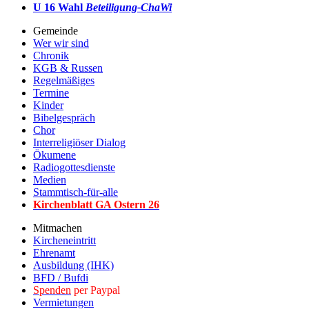
U 16 Wahl
Beteiligung-ChaWi
Gemeinde
Wer wir sind
Chronik
KGB & Russen
Regelmäßiges
Termine
Kinder
Bibelgespräch
Chor
Interreligiöser Dialog
Ökumene
Radiogottesdienste
Medien
Stammtisch-für-alle
Kirchenblatt GA Ostern 2
6
Mitmachen
Kircheneintritt
Ehrenamt
Ausbildung (IHK)
BFD / Bufdi
Spenden
per Paypal
Vermietungen