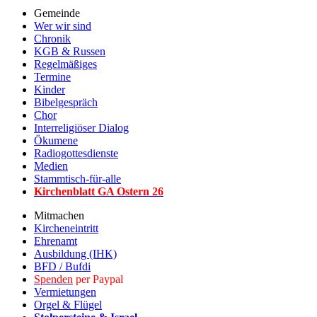
Gemeinde
Wer wir sind
Chronik
KGB & Russen
Regelmäßiges
Termine
Kinder
Bibelgespräch
Chor
Interreligiöser Dialog
Ökumene
Radiogottesdienste
Medien
Stammtisch-für-alle
Kirchenblatt GA Ostern 2
6
Mitmachen
Kircheneintritt
Ehrenamt
Ausbildung (IHK)
BFD / Bufdi
Spenden
per Paypal
Vermietungen
Orgel & Flügel