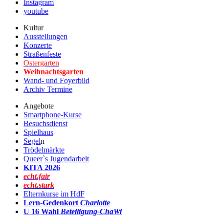
Instagram
youtube
Kultur
Ausstellungen
Konzerte
Straßenfeste
Ostergarten
Weihnachtsgarten
Wand- und Foyerbild
Archiv Termine
Angebote
Smartphone-Kurse
Besuchsdienst
Spielhaus
Segel
n
Trödelmärkte
Queer`s Jugendarbeit
KITA 2026
echt.fair
echt.stark
Elternkurse im HdF
Lern-Gedenkort
Charlotte
U 16 Wahl
Beteiligung-ChaWi