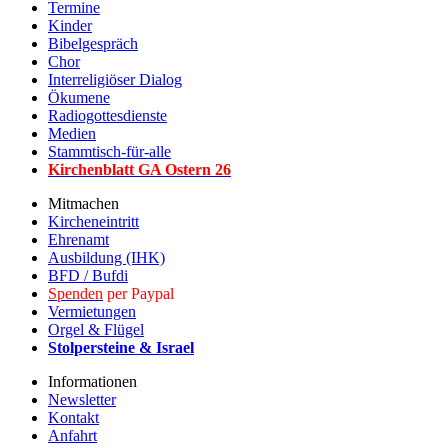
Termine
Kinder
Bibelgespräch
Chor
Interreligiöser Dialog
Ökumene
Radiogottesdienste
Medien
Stammtisch-für-alle
Kirchenblatt GA Ostern 2
6
Mitmachen
Kircheneintritt
Ehrenamt
Ausbildung (IHK)
BFD / Bufdi
Spenden
per Paypal
Vermietungen
Orgel & Flügel
Stolpersteine & Israel
Informationen
Newsletter
Kontakt
Anfahrt