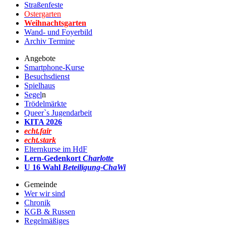
Straßenfeste
Ostergarten
Weihnachtsgarten
Wand- und Foyerbild
Archiv Termine
Angebote
Smartphone-Kurse
Besuchsdienst
Spielhaus
Segel
n
Trödelmärkte
Queer`s Jugendarbeit
KITA 2026
echt.fair
echt.stark
Elternkurse im HdF
Lern-Gedenkort
Charlotte
U 16 Wahl
Beteiligung-ChaWi
Gemeinde
Wer wir sind
Chronik
KGB & Russen
Regelmäßiges