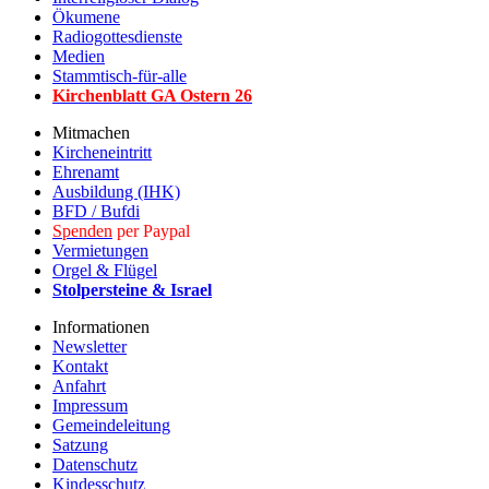
Ökumene
Radiogottesdienste
Medien
Stammtisch-für-alle
Kirchenblatt GA Ostern 2
6
Mitmachen
Kircheneintritt
Ehrenamt
Ausbildung (IHK)
BFD / Bufdi
Spenden
per Paypal
Vermietungen
Orgel & Flügel
Stolpersteine & Israel
Informationen
Newsletter
Kontakt
Anfahrt
Impressum
Gemeindeleitung
Satzung
Datenschutz
Kindesschutz