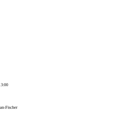
13:00
han-Fischer