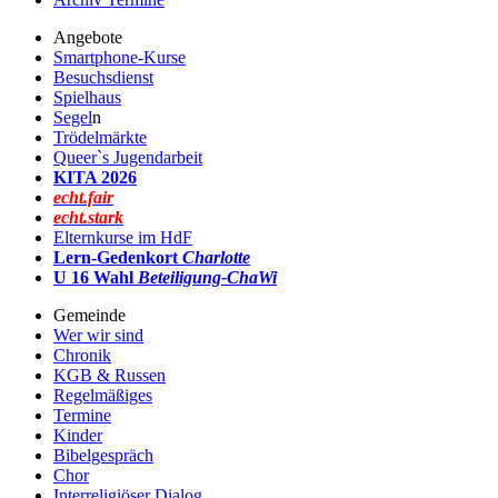
Angebote
Smartphone-Kurse
Besuchsdienst
Spielhaus
Segel
n
Trödelmärkte
Queer`s Jugendarbeit
KITA 2026
echt.fair
echt.stark
Elternkurse im HdF
Lern-Gedenkort
Charlotte
U 16 Wahl
Beteiligung-ChaWi
Gemeinde
Wer wir sind
Chronik
KGB & Russen
Regelmäßiges
Termine
Kinder
Bibelgespräch
Chor
Interreligiöser Dialog