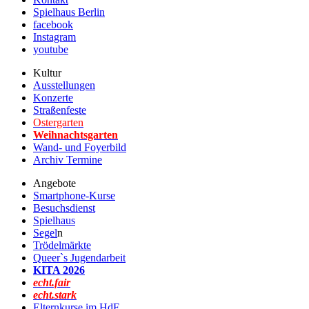
Spielhaus Berlin
facebook
Instagram
youtube
Kultur
Ausstellungen
Konzerte
Straßenfeste
Ostergarten
Weihnachtsgarten
Wand- und Foyerbild
Archiv Termine
Angebote
Smartphone-Kurse
Besuchsdienst
Spielhaus
Segel
n
Trödelmärkte
Queer`s Jugendarbeit
KITA 2026
echt.fair
echt.stark
Elternkurse im HdF