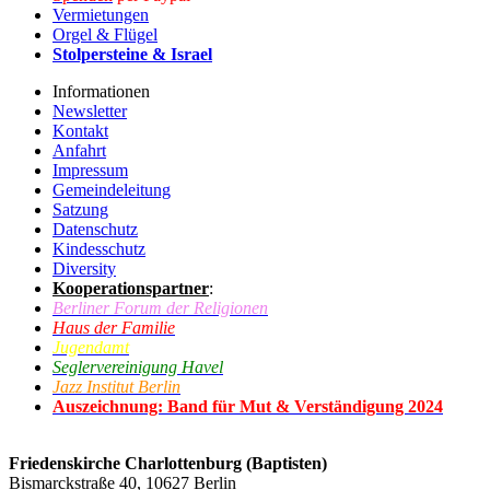
Vermietungen
Orgel & Flügel
Stolpersteine & Israel
Informationen
Newsletter
Kontakt
Anfahrt
Impressum
Gemeindeleitung
Satzung
Datenschutz
Kindesschutz
Diversity
Kooperationspartner
:
Berliner Forum der Religionen
Haus der Familie
Jugendamt
Seglervereinigung Havel
Jazz Institut Berlin
Auszeichnung: Band für Mut & Verständigung 2024
Friedenskirche Charlottenburg (Baptisten)
Bismarckstraße 40, 10627 Berlin