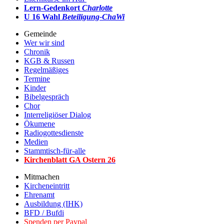
Lern-Gedenkort
Charlotte
U 16 Wahl
Beteiligung-ChaWi
Gemeinde
Wer wir sind
Chronik
KGB & Russen
Regelmäßiges
Termine
Kinder
Bibelgespräch
Chor
Interreligiöser Dialog
Ökumene
Radiogottesdienste
Medien
Stammtisch-für-alle
Kirchenblatt GA Ostern 2
6
Mitmachen
Kircheneintritt
Ehrenamt
Ausbildung (IHK)
BFD / Bufdi
Spenden
per Paypal