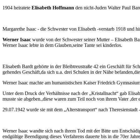
1904 heiratete
Elisabeth Hoffmann
den nicht-Juden Walter Paul Bar
Margarethe Isaac - die Schwester von Elisabeth -verstarb 1918 und h
Werner Isaac
wurde von der Schwester seiner Mutter – Elisabeth Bar
Werner Isaac lebte in dem Glauben,seine Tante sei kinderlos.
Elisabeth Bardt gehörte in der Bleibtreustraße 42 ein Geschäft für S
gehendes Geschäft,da sich u.a. drei Schulen in der Nähe befanden,die
Werner Isaac machte am humanistischen Kaiser Friedrich Gymnasium d
Unter dem Druck der Verhältnisse nach der „Kristallnacht“ gab Elis
musste sie abgeben.,diese waren zum Teil noch von ihrem Vater ,der 
29.07.1942 wurde sie mit dem „Alterstransport“ nach Theresienstadt -
Werner Isaac wandte sich nach ihrem Tod mit der Bitte um Entschäd
endgültige Beendigung dieses Verfahrens dauerte bis in die 70er Jahre