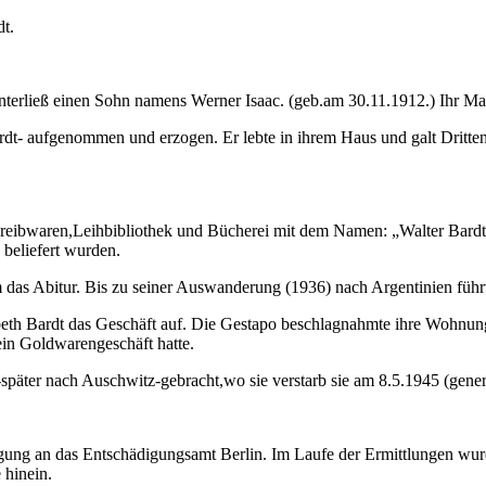
dt.
interließ einen Sohn namens Werner Isaac. (geb.am 30.11.1912.) Ihr Ma
dt- aufgenommen und erzogen. Er lebte in ihrem Haus und galt Dritten 
chreibwaren,Leihbibliothek und Bücherei mit dem Namen: „Walter Bardt“.
 beliefert wurden.
as Abitur. Bis zu seiner Auswanderung (1936) nach Argentinien führt
abeth Bardt das Geschäft auf. Die Gestapo beschlagnahmte ihre Wohnu
ein Goldwarengeschäft hatte.
später nach Auschwitz-gebracht,wo sie verstarb sie am 8.5.1945 (genere
igung an das Entschädigungsamt Berlin. Im Laufe der Ermittlungen wur
 hinein.