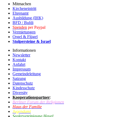
Mitmachen
Kircheneintritt
Ehrenamt
Ausbildung (IHK)
BFD / Bufdi
Spenden
per Paypal
Vermietungen
Orgel & Flügel
Stolpersteine & Israel
Informationen
Newsletter
Kontakt
Anfahrt
Impressum
Gemeindeleitung
Satzung
Datenschutz
Kindesschutz
Diversity
Kooperationspartner
:
Berliner Forum der Religionen
Haus der Familie
Jugendamt
Seglervereinigung Havel