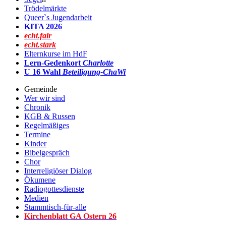
Trödelmärkte
Queer`s Jugendarbeit
KITA 2026
echt.fair
echt.stark
Elternkurse im HdF
Lern-Gedenkort
Charlotte
U 16 Wahl
Beteiligung-ChaWi
Gemeinde
Wer wir sind
Chronik
KGB & Russen
Regelmäßiges
Termine
Kinder
Bibelgespräch
Chor
Interreligiöser Dialog
Ökumene
Radiogottesdienste
Medien
Stammtisch-für-alle
Kirchenblatt GA Ostern 2
6