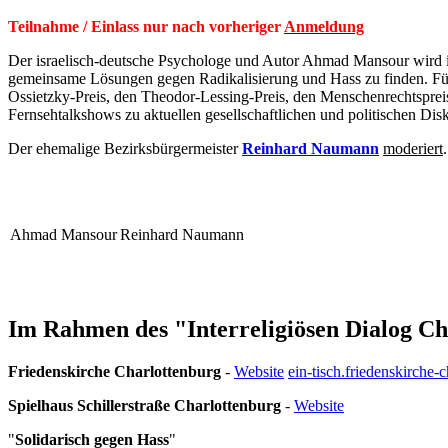
Teilnahme / Einlass nur nach vorheriger
Anmeldung
Der israelisch-deutsche Psychologe und Autor Ahmad Mansour wird i
gemeinsame Lösungen gegen Radikalisierung und Hass zu finden. Für 
Ossietzky-Preis, den Theodor-Lessing-Preis, den Menschenrechtspre
Fernsehtalkshows zu aktuellen gesellschaftlichen und politischen Dis
Der ehemalige Bezirksbürgermeister
Reinhard Naumann
moderiert
Ahmad Mansour
Reinhard Naumann
Im Rahmen des "Interreligiösen Dialog C
Friedenskirche Charlottenburg
-
Website
ein-tisch.friedenskirche-
Spielhaus Schillerstraße Charlottenburg
-
Website
"
Solidarisch gegen Hass
"