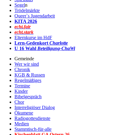
Segel
n
Trödelmärkte
Queer`s Jugendarbeit
KITA 2026
echt.fair
echt.stark
Elternkurse im HdF
Lern-Gedenkort
Charlotte
U 16 Wahl
Beteiligung-ChaWi
Gemeinde
Wer wir sind
Chronik
KGB & Russen
Regelmäßiges
Termine
Kinder
Bibelgespräch
Chor
Interreligiöser Dialog
Ökumene
Radiogottesdienste
Medien
Stammtisch-für-alle
Kirchenblatt GA Ostern 2
6