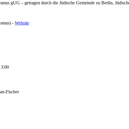
tismus gUG – getragen durch die Jüdische Gemeinde zu Berlin, Jüdis
ismus) -
Website
13:00
han-Fischer