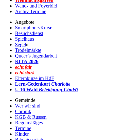
Weihnachtsgarten
Wand- und Foyerbild
Archiv Termine
Angebote
Smartphone-Kurse
Besuchsdienst
Spielhaus
Segel
n
Trödelmärkte
Queer`s Jugendarbeit
KITA 2026
echt.fair
echt.stark
Elternkurse im HdF
Lern-Gedenkort
Charlotte
U 16 Wahl
Beteiligung-ChaWi
Gemeinde
Wer wir sind
Chronik
KGB & Russen
Regelmäßiges
Termine
Kinder
Bibelgespräch