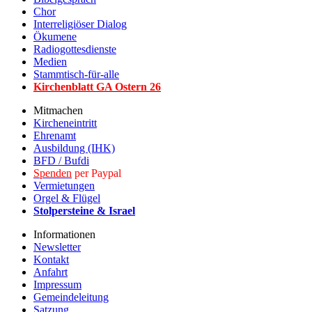
Chor
Interreligiöser Dialog
Ökumene
Radiogottesdienste
Medien
Stammtisch-für-alle
Kirchenblatt GA Ostern 2
6
Mitmachen
Kircheneintritt
Ehrenamt
Ausbildung (IHK)
BFD / Bufdi
Spenden
per Paypal
Vermietungen
Orgel & Flügel
Stolpersteine & Israel
Informationen
Newsletter
Kontakt
Anfahrt
Impressum
Gemeindeleitung
Satzung