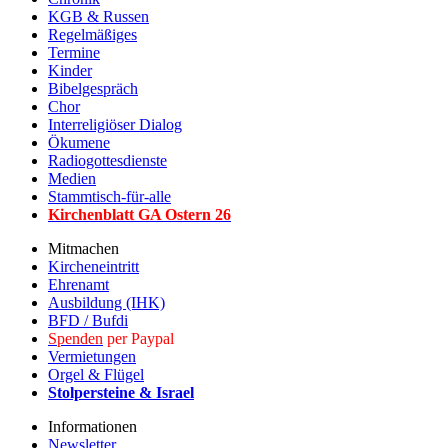
KGB & Russen
Regelmäßiges
Termine
Kinder
Bibelgespräch
Chor
Interreligiöser Dialog
Ökumene
Radiogottesdienste
Medien
Stammtisch-für-alle
Kirchenblatt GA Ostern 2
6
Mitmachen
Kircheneintritt
Ehrenamt
Ausbildung (IHK)
BFD / Bufdi
Spenden
per Paypal
Vermietungen
Orgel & Flügel
Stolpersteine & Israel
Informationen
Newsletter