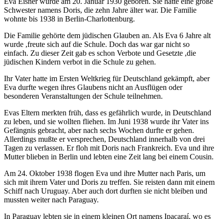
Eva Eisner wurde am 20. Januar 1930 geboren. Sie hatte eine große
Schwester namens Doris, die zehn Jahre älter war. Die Familie
wohnte bis 1938 in Berlin-Charlottenburg.
Die Familie gehörte dem jüdischen Glauben an. Als Eva 6 Jahre alt
wurde ,freute sich auf die Schule. Doch das war gar nicht so
einfach. Zu dieser Zeit gab es schon Verbote und Gesetzte ,die
jüdischen Kindern verbot in die Schule zu gehen.
Ihr Vater hatte im Ersten Weltkrieg für Deutschland gekämpft, aber
Eva durfte wegen ihres Glaubens nicht an Ausflügen oder
besonderen Veranstaltungen der Schule teilnehmen.
Evas Eltern merkten früh, dass es gefährlich wurde, in Deutschland
zu leben, und sie wollten fliehen. Im Juni 1938 wurde ihr Vater ins
Gefängnis gebracht, aber nach sechs Wochen durfte er gehen.
Allerdings mußte er versprechen, Deutschland innerhalb von drei
Tagen zu verlassen. Er floh mit Doris nach Frankreich. Eva und ihre
Mutter blieben in Berlin und lebten eine Zeit lang bei einem Cousin.
Am 24. Oktober 1938 flogen Eva und ihre Mutter nach Paris, um
sich mit ihrem Vater und Doris zu treffen. Sie reisten dann mit einem
Schiff nach Uruguay. Aber auch dort durften sie nicht bleiben und
mussten weiter nach Paraguay.
In Paraguay lebten sie in einem kleinen Ort namens Ipacaraí, wo es