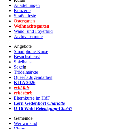
Kultur
Ausstellungen
Konzerte
Straßenfeste
Ostergarten
Weihnachtsgarten
Wand- und Foyerbild
Archiv Termine
Angebote
Smartphone-Kurse
Besuchsdienst
Spielhaus
Segel
n
Trödelmärkte
Queer`s Jugendarbeit
KITA 2026
echt.fair
echt.stark
Elternkurse im HdF
Lern-Gedenkort
Charlotte
U 16 Wahl
Beteiligung-ChaWi
Gemeinde
Wer wir sind
Chronik