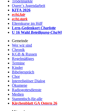
Trödelmärkte
Queer`s Jugendarbeit
KITA 2026
echt.fair
echt.stark
Elternkurse im HdF
Lern-Gedenkort
Charlotte
U 16 Wahl
Beteiligung-ChaWi
Gemeinde
Wer wir sind
Chronik
KGB & Russen
Regelmäßiges
Termine
Kinder
Bibelgespräch
Chor
Interreligiöser Dialog
Ökumene
Radiogottesdienste
Medien
Stammtisch-für-alle
Kirchenblatt GA Ostern 2
6