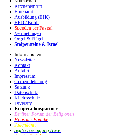
Mitmachen
Kircheneintritt
Ehrenamt
Ausbildung (IHK)
BFD / Bufdi
Spenden
per Paypal
Vermietungen
Orgel & Flügel
Stolpersteine & Israel
Informationen
Newsletter
Kontakt
Anfahrt
Impressum
Gemeindeleitung
Satzung
Datenschutz
Kindesschutz
Diversity
Kooperationspartner
:
Berliner Forum der Religionen
Haus der Familie
Jugendamt
Seglervereinigung Havel