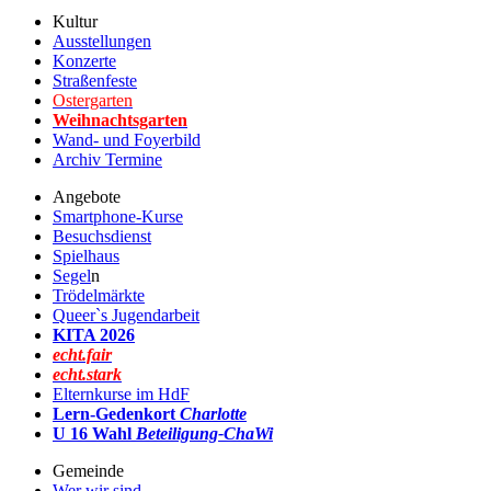
Kultur
Ausstellungen
Konzerte
Straßenfeste
Ostergarten
Weihnachtsgarten
Wand- und Foyerbild
Archiv Termine
Angebote
Smartphone-Kurse
Besuchsdienst
Spielhaus
Segel
n
Trödelmärkte
Queer`s Jugendarbeit
KITA 2026
echt.fair
echt.stark
Elternkurse im HdF
Lern-Gedenkort
Charlotte
U 16 Wahl
Beteiligung-ChaWi
Gemeinde
Wer wir sind