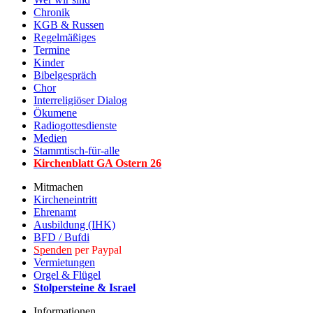
Chronik
KGB & Russen
Regelmäßiges
Termine
Kinder
Bibelgespräch
Chor
Interreligiöser Dialog
Ökumene
Radiogottesdienste
Medien
Stammtisch-für-alle
Kirchenblatt GA Ostern 2
6
Mitmachen
Kircheneintritt
Ehrenamt
Ausbildung (IHK)
BFD / Bufdi
Spenden
per Paypal
Vermietungen
Orgel & Flügel
Stolpersteine & Israel
Informationen