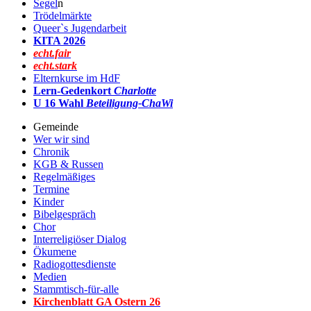
Segel
n
Trödelmärkte
Queer`s Jugendarbeit
KITA 2026
echt.fair
echt.stark
Elternkurse im HdF
Lern-Gedenkort
Charlotte
U 16 Wahl
Beteiligung-ChaWi
Gemeinde
Wer wir sind
Chronik
KGB & Russen
Regelmäßiges
Termine
Kinder
Bibelgespräch
Chor
Interreligiöser Dialog
Ökumene
Radiogottesdienste
Medien
Stammtisch-für-alle
Kirchenblatt GA Ostern 2
6