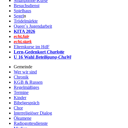
Smartphone-Kurse
Besuchsdienst
Spielhaus
Segel
n
Trödelmärkte
Queer`s Jugendarbeit
KITA 2026
echt.fair
echt.stark
Elternkurse im HdF
Lern-Gedenkort
Charlotte
U 16 Wahl
Beteiligung-ChaWi
Gemeinde
Wer wir sind
Chronik
KGB & Russen
Regelmäßiges
Termine
Kinder
Bibelgespräch
Chor
Interreligiöser Dialog
Ökumene
Radiogottesdienste