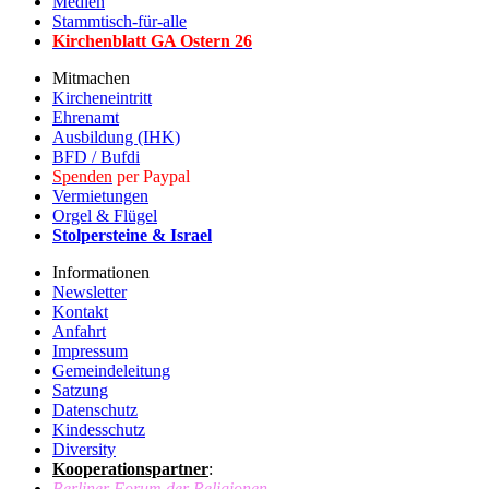
Medien
Stammtisch-für-alle
Kirchenblatt GA Ostern 2
6
Mitmachen
Kircheneintritt
Ehrenamt
Ausbildung (IHK)
BFD / Bufdi
Spenden
per Paypal
Vermietungen
Orgel & Flügel
Stolpersteine & Israel
Informationen
Newsletter
Kontakt
Anfahrt
Impressum
Gemeindeleitung
Satzung
Datenschutz
Kindesschutz
Diversity
Kooperationspartner
:
Berliner Forum der Religionen