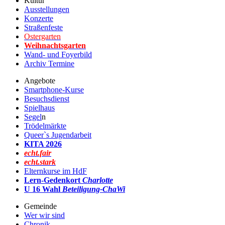
Kultur
Ausstellungen
Konzerte
Straßenfeste
Ostergarten
Weihnachtsgarten
Wand- und Foyerbild
Archiv Termine
Angebote
Smartphone-Kurse
Besuchsdienst
Spielhaus
Segel
n
Trödelmärkte
Queer`s Jugendarbeit
KITA 2026
echt.fair
echt.stark
Elternkurse im HdF
Lern-Gedenkort
Charlotte
U 16 Wahl
Beteiligung-ChaWi
Gemeinde
Wer wir sind
Chronik