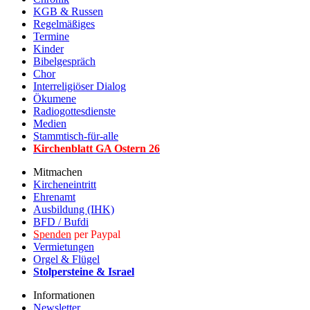
KGB & Russen
Regelmäßiges
Termine
Kinder
Bibelgespräch
Chor
Interreligiöser Dialog
Ökumene
Radiogottesdienste
Medien
Stammtisch-für-alle
Kirchenblatt GA Ostern 2
6
Mitmachen
Kircheneintritt
Ehrenamt
Ausbildung (IHK)
BFD / Bufdi
Spenden
per Paypal
Vermietungen
Orgel & Flügel
Stolpersteine & Israel
Informationen
Newsletter