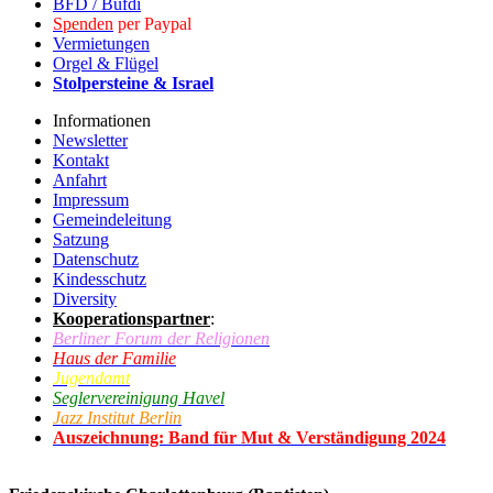
BFD / Bufdi
Spenden
per Paypal
Vermietungen
Orgel & Flügel
Stolpersteine & Israel
Informationen
Newsletter
Kontakt
Anfahrt
Impressum
Gemeindeleitung
Satzung
Datenschutz
Kindesschutz
Diversity
Kooperationspartner
:
Berliner Forum der Religionen
Haus der Familie
Jugendamt
Seglervereinigung Havel
Jazz Institut Berlin
Auszeichnung: Band für Mut & Verständigung 2024