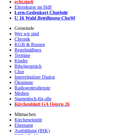
echt.stark
Elternkurse im HdF
Lern-Gedenkort
Charlotte
U 16 Wahl
Beteiligung-ChaWi
Gemeinde
Wer wir sind
Chronik
KGB & Russen
Regelmäßiges
Termine
Kinder
Bibelgespräch
Chor
Interreligiöser Dialog
Ökumene
Radiogottesdienste
Medien
Stammtisch-für-alle
Kirchenblatt GA Ostern 2
6
Mitmachen
Kircheneintritt
Ehrenamt
Ausbildung (IHK)