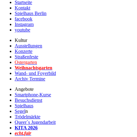
Startseite
Kontakt
Spielhaus Berlin
facebook
Instagram
youtube
Kultur
Ausstellungen
Konzerte
Straßenfeste
Ostergarten
Weihnachtsgarten
Wand- und Foyerbild
Archiv Termine
Angebote
Smartphone-Kurse
Besuchsdienst
Spielhaus
Segel
n
Trödelmärkte
Queer`s Jugendarbeit
KITA 2026
echt.fair